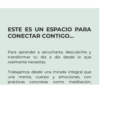
ESTE ES UN ESPACIO PARA
CONECTAR CONTIGO...
Para aprender a escucharte, descubrirte y
transformar tu día a día desde lo que
realmente necesitas.
Trabajamos desde una mirada integral que
une mente, cuerpo y emociones, con
prácticas concretas como meditación,
movilidad consciente, planificación personal
y ejercicios de autoconocimiento.
La verdadera transformación empieza
cuando te miras con honestidad y decides
tomar acción hacia una mayor coherencia
contigo.
¡
​​​Estoy aquí para acompañarte! El
primer paso lo das tú.